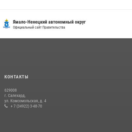
Сотрудники СОБР «Варк» повышают боевое мастерство на Ямале
30 июля 2026, 09:34
1
Ямало-Ненецкий автономный округ
«Каникулы с Росгвардией» продолжаются на Ямале
Официальный сайт Правительства
18 июля 2026, 09:36
3
«Росгвардия. Вехи истории»: войска правопорядка на охране
стратегических объектов поверженной Германии (видео)
15 июля 2026, 11:18
1
На Ямале подведены итоги работы вневедомственной охраны
КОНТАКТЫ
Росгвардии за первое полугодие 2026 года
14 июля 2026, 06:53
629008
г. Салехард,
ул. Комсомольская, д. 4
+ 7 (34922) 3-48-70