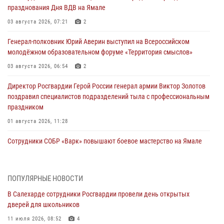
празднования Дня ВДВ на Ямале
03 августа 2026, 07:21
2
Генерал-полковник Юрий Аверин выступил на Всероссийском
молодёжном образовательном форуме «Территория смыслов»
03 августа 2026, 06:54
2
Директор Росгвардии Герой России генерал армии Виктор Золотов
поздравил специалистов подразделений тыла с профессиональным
праздником
01 августа 2026, 11:28
Сотрудники СОБР «Варк» повышают боевое мастерство на Ямале
30 июля 2026, 09:34
1
Офицеры спецназа Росгвардии провели практическое занятие для
ПОПУЛЯРНЫЕ НОВОСТИ
сотрудников прокуратуры на Ямале
В Салехарде сотрудники Росгвардии провели день открытых
29 июля 2026, 10:42
4
дверей для школьников
В Уральском округе Росгвардии состоялось заседание
11 июля 2026, 08:52
4