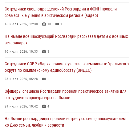
оперативного штаба
Сотрудники спецподразделений Росгвардии и ФСИН провели
29 июля 2026, 10:39
совместные учения в арктическом регионе (видео)
Сотрудники СОБР «Варк» приняли участие в чемпионате Уральского
16 июля 2026, 12:30
10
1
округа по комплексному единоборству (ВИДЕО)
На Ямале военнослужащий Росгвардии рассказал детям о военных
28 июля 2026, 05:28
1
ветеринарах
На Полярном круге Росгвардия обеспечила безопасность турнира
10 июля 2026, 10:33
3
по пляжному волейболу
Сотрудники СОБР «Варк» приняли участие в чемпионате Уральского
27 июля 2026, 09:04
3
округа по комплексному единоборству (ВИДЕО)
28 июля 2026, 05:28
1
Офицеры спецназа Росгвардии провели практическое занятие для
сотрудников прокуратуры на Ямале
29 июля 2026, 10:42
4
На Ямале росгвардейцы провели встречу со священнослужителем
ко Дню семьи, любви и верности
08 июля 2026, 09:28
1