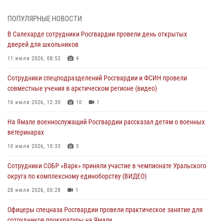
празднования Дня ВДВ на Ямале
03 августа 2026, 07:21
2
ПОПУЛЯРНЫЕ НОВОСТИ
В Салехарде сотрудники Росгвардии провели день открытых
Генерал-полковник Юрий Аверин выступил на Всероссийском
дверей для школьников
молодёжном образовательном форуме «Территория смыслов»
11 июля 2026, 08:52
4
03 августа 2026, 06:54
2
Сотрудники спецподразделений Росгвардии и ФСИН провели
Директор Росгвардии Герой России генерал армии Виктор Золотов
совместные учения в арктическом регионе (видео)
поздравил специалистов подразделений тыла с профессиональным
праздником
16 июля 2026, 12:30
10
1
01 августа 2026, 11:28
На Ямале военнослужащий Росгвардии рассказал детям о военных
ветеринарах
Сотрудники СОБР «Варк» повышают боевое мастерство на Ямале
10 июля 2026, 10:33
3
30 июля 2026, 09:34
1
Сотрудники СОБР «Варк» приняли участие в чемпионате Уральского
Офицеры спецназа Росгвардии провели практическое занятие для
округа по комплексному единоборству (ВИДЕО)
сотрудников прокуратуры на Ямале
28 июля 2026, 05:28
1
29 июля 2026, 10:42
4
Офицеры спецназа Росгвардии провели практическое занятие для
сотрудников прокуратуры на Ямале