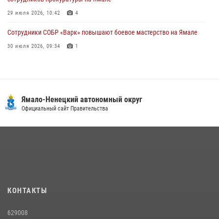
29 июля 2026, 10:42
4
Сотрудники СОБР «Варк» повышают боевое мастерство на Ямале
30 июля 2026, 09:34
1
«Каникулы с Росгвардией» продолжаются на Ямале
18 июля 2026, 09:36
3
«Росгвардия. Вехи истории»: войска правопорядка на охране
Ямало-Ненецкий автономный округ
стратегических объектов поверженной Германии (видео)
Официальный сайт Правительства
15 июля 2026, 11:18
1
На Ямале подведены итоги работы вневедомственной охраны
Росгвардии за первое полугодие 2026 года
14 июля 2026, 06:53
«Росгвардия. Вехи истории»: борьба войск правопорядка против
КОНТАКТЫ
бандитско-националистического подполья (видео)
20 июля 2026, 09:03
1
629008