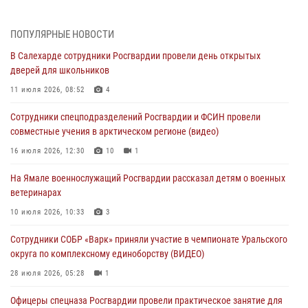
30 июля 2026, 09:34
1
Офицеры спецназа Росгвардии провели практическое занятие для
ПОПУЛЯРНЫЕ НОВОСТИ
сотрудников прокуратуры на Ямале
В Салехарде сотрудники Росгвардии провели день открытых
29 июля 2026, 10:42
4
дверей для школьников
В Уральском округе Росгвардии состоялось заседание
11 июля 2026, 08:52
4
оперативного штаба
Сотрудники спецподразделений Росгвардии и ФСИН провели
29 июля 2026, 10:39
совместные учения в арктическом регионе (видео)
Сотрудники СОБР «Варк» приняли участие в чемпионате Уральского
16 июля 2026, 12:30
10
1
округа по комплексному единоборству (ВИДЕО)
На Ямале военнослужащий Росгвардии рассказал детям о военных
28 июля 2026, 05:28
1
ветеринарах
На Полярном круге Росгвардия обеспечила безопасность турнира
10 июля 2026, 10:33
3
по пляжному волейболу
Сотрудники СОБР «Варк» приняли участие в чемпионате Уральского
27 июля 2026, 09:04
3
округа по комплексному единоборству (ВИДЕО)
28 июля 2026, 05:28
1
Офицеры спецназа Росгвардии провели практическое занятие для