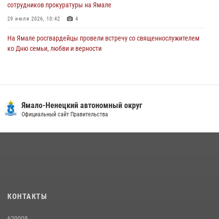
сотрудников прокуратуры на Ямале
29 июля 2026, 10:42
4
На Ямале росгвардейцы провели встречу со священнослужителем
ко Дню семьи, любви и верности
08 июля 2026, 09:28
1
Сотрудники СОБР «Варк» повышают боевое мастерство на Ямале
30 июля 2026, 09:34
1
Ямало-Ненецкий автономный округ
«Каникулы с Росгвардией» продолжаются на Ямале
Официальный сайт Правительства
18 июля 2026, 09:36
3
«Росгвардия. Вехи истории»: войска правопорядка на охране
стратегических объектов поверженной Германии (видео)
15 июля 2026, 11:18
1
На Ямале подведены итоги работы вневедомственной охраны
КОНТАКТЫ
Росгвардии за первое полугодие 2026 года
14 июля 2026, 06:53
629008