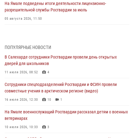
На Ямале подведены итоги деятельности лицензионно-
разрешительной службы Росгвардии за июль
05 августа 2026, 11:50
Росгвардия обеспечила общественный порядок в период
празднования Дня ВДВ на Ямале
03 августа 2026, 07:21
2
ПОПУЛЯРНЫЕ НОВОСТИ
В Салехарде сотрудники Росгвардии провели день открытых
Генерал-полковник Юрий Аверин выступил на Всероссийском
дверей для школьников
молодёжном образовательном форуме «Территория смыслов»
11 июля 2026, 08:52
4
03 августа 2026, 06:54
2
Сотрудники спецподразделений Росгвардии и ФСИН провели
Директор Росгвардии Герой России генерал армии Виктор Золотов
совместные учения в арктическом регионе (видео)
поздравил специалистов подразделений тыла с профессиональным
праздником
16 июля 2026, 12:30
10
1
01 августа 2026, 11:28
На Ямале военнослужащий Росгвардии рассказал детям о военных
ветеринарах
Сотрудники СОБР «Варк» повышают боевое мастерство на Ямале
10 июля 2026, 10:33
3
30 июля 2026, 09:34
1