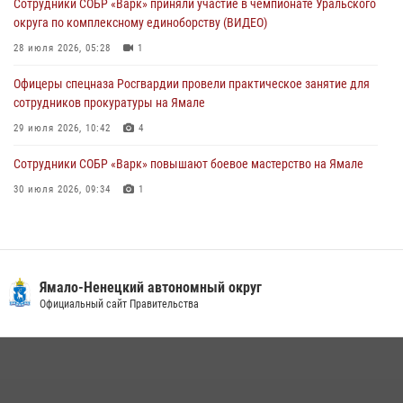
Сотрудники СОБР «Варк» приняли участие в чемпионате Уральского
Офицеры спецназа Росгвардии провели практическое занятие для
округа по комплексному единоборству (ВИДЕО)
сотрудников прокуратуры на Ямале
28 июля 2026, 05:28
1
29 июля 2026, 10:42
4
Офицеры спецназа Росгвардии провели практическое занятие для
сотрудников прокуратуры на Ямале
29 июля 2026, 10:42
4
Сотрудники СОБР «Варк» повышают боевое мастерство на Ямале
30 июля 2026, 09:34
1
«Каникулы с Росгвардией» продолжаются на Ямале
18 июля 2026, 09:36
3
«Росгвардия. Вехи истории»: войска правопорядка на охране
Ямало-Ненецкий автономный округ
стратегических объектов поверженной Германии (видео)
Официальный сайт Правительства
15 июля 2026, 11:18
1
На Ямале подведены итоги работы вневедомственной охраны
Росгвардии за первое полугодие 2026 года