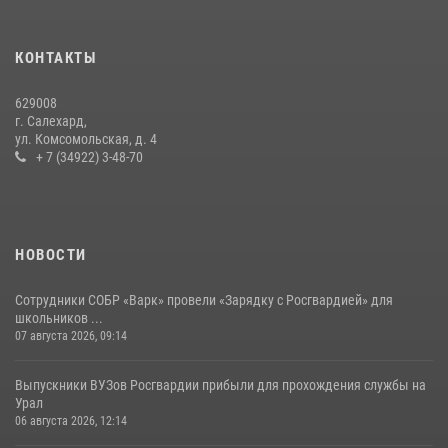
14 июля 2026, 06:53
«Росгвардия. Вехи истории»: борьба войск правопорядка против
КОНТАКТЫ
бандитско-националистического подполья (видео)
20 июля 2026, 09:03
1
629008
г. Салехард,
ул. Комсомольская, д. 4
+ 7 (34922) 3-48-70
НОВОСТИ
Сотрудники СОБР «Варк» провели «Зарядку с Росгвардией» для
школьников ...
07 августа 2026, 09:14
Выпускники ВУЗов Росгвардии прибыли для прохождения службы на
Урал
06 августа 2026, 12:14