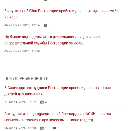
Выпускники ВУЗов Росгвардии прибыли для прохождения службы
на Урал
06 августа 2026, 12:14
3
На Ямале подведены итоги деятельности лицензионно-
разрешительной службы Росгвардии за июль
05 августа 2026, 11:50
Росгвардия обеспечила общественный порядок в период
празднования Дня ВДВ на Ямале
03 августа 2026, 07:21
2
ПОПУЛЯРНЫЕ НОВОСТИ
В Салехарде сотрудники Росгвардии провели день открытых
Генерал-полковник Юрий Аверин выступил на Всероссийском
дверей для школьников
молодёжном образовательном форуме «Территория смыслов»
11 июля 2026, 08:52
4
03 августа 2026, 06:54
2
Сотрудники спецподразделений Росгвардии и ФСИН провели
Директор Росгвардии Герой России генерал армии Виктор Золотов
совместные учения в арктическом регионе (видео)
поздравил специалистов подразделений тыла с профессиональным
праздником
16 июля 2026, 12:30
10
1