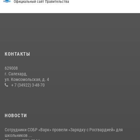
«Каникулы с Росгвардией» продолжаются на Ямале
Официальный сайт Правительства
18 июля 2026, 09:36
3
«Росгвардия. Вехи истории»: войска правопорядка на охране
стратегических объектов поверженной Германии (видео)
15 июля 2026, 11:18
1
На Ямале подведены итоги работы вневедомственной охраны
КОНТАКТЫ
Росгвардии за первое полугодие 2026 года
14 июля 2026, 06:53
629008
г. Салехард,
ул. Комсомольская, д. 4
+ 7 (34922) 3-48-70
НОВОСТИ
Сотрудники СОБР «Варк» провели «Зарядку с Росгвардией» для
школьников ...