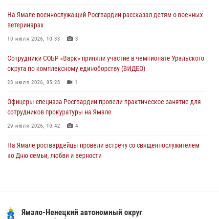
01 августа 2026, 11:28
На Ямале военнослужащий Росгвардии рассказал детям о военных
ветеринарах
Сотрудники СОБР «Варк» повышают боевое мастерство на Ямале
10 июля 2026, 10:33
3
30 июля 2026, 09:34
1
Сотрудники СОБР «Варк» приняли участие в чемпионате Уральского
Офицеры спецназа Росгвардии провели практическое занятие для
округа по комплексному единоборству (ВИДЕО)
сотрудников прокуратуры на Ямале
28 июля 2026, 05:28
1
29 июля 2026, 10:42
4
Офицеры спецназа Росгвардии провели практическое занятие для
сотрудников прокуратуры на Ямале
29 июля 2026, 10:42
4
На Ямале росгвардейцы провели встречу со священнослужителем
ко Дню семьи, любви и верности
08 июля 2026, 09:28
1
Сотрудники СОБР «Варк» повышают боевое мастерство на Ямале
30 июля 2026, 09:34
1
Ямало-Ненецкий автономный округ