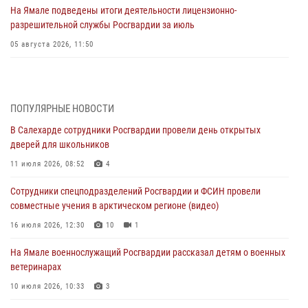
На Ямале подведены итоги деятельности лицензионно-
разрешительной службы Росгвардии за июль
05 августа 2026, 11:50
Росгвардия обеспечила общественный порядок в период
празднования Дня ВДВ на Ямале
03 августа 2026, 07:21
2
ПОПУЛЯРНЫЕ НОВОСТИ
В Салехарде сотрудники Росгвардии провели день открытых
Генерал-полковник Юрий Аверин выступил на Всероссийском
дверей для школьников
молодёжном образовательном форуме «Территория смыслов»
11 июля 2026, 08:52
4
03 августа 2026, 06:54
2
Сотрудники спецподразделений Росгвардии и ФСИН провели
Директор Росгвардии Герой России генерал армии Виктор Золотов
совместные учения в арктическом регионе (видео)
поздравил специалистов подразделений тыла с профессиональным
праздником
16 июля 2026, 12:30
10
1
01 августа 2026, 11:28
На Ямале военнослужащий Росгвардии рассказал детям о военных
ветеринарах
Сотрудники СОБР «Варк» повышают боевое мастерство на Ямале
10 июля 2026, 10:33
3
30 июля 2026, 09:34
1