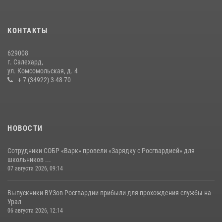
14 июля 2026, 06:53
«Росгвардия. Вехи истории»: борьба войск правопорядка против
КОНТАКТЫ
бандитско-националистического подполья (видео)
20 июля 2026, 09:03
1
629008
г. Салехард,
ул. Комсомольская, д. 4
+ 7 (34922) 3-48-70
НОВОСТИ
Сотрудники СОБР «Варк» провели «Зарядку с Росгвардией» для
школьников ...
07 августа 2026, 09:14
Выпускники ВУЗов Росгвардии прибыли для прохождения службы на
Урал
06 августа 2026, 12:14