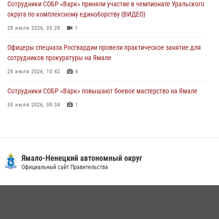
Сотрудники СОБР «Варк» приняли участие в чемпионате Уральского
Офицеры спецназа Росгвардии провели практическое занятие для
округа по комплексному единоборству (ВИДЕО)
сотрудников прокуратуры на Ямале
28 июля 2026, 05:28
1
29 июля 2026, 10:42
4
Офицеры спецназа Росгвардии провели практическое занятие для
сотрудников прокуратуры на Ямале
29 июля 2026, 10:42
4
Сотрудники СОБР «Варк» повышают боевое мастерство на Ямале
30 июля 2026, 09:34
1
«Каникулы с Росгвардией» продолжаются на Ямале
18 июля 2026, 09:36
3
«Росгвардия. Вехи истории»: войска правопорядка на охране
Ямало-Ненецкий автономный округ
стратегических объектов поверженной Германии (видео)
Официальный сайт Правительства
15 июля 2026, 11:18
1
На Ямале подведены итоги работы вневедомственной охраны
Росгвардии за первое полугодие 2026 года