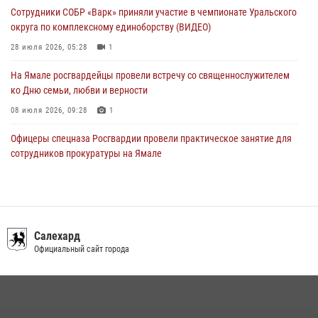
Сотрудники СОБР «Варк» приняли участие в чемпионате Уральского
Офицеры спецназа Росгвардии провели практическое занятие для
округа по комплексному единоборству (ВИДЕО)
сотрудников прокуратуры на Ямале
28 июля 2026, 05:28
1
29 июля 2026, 10:42
4
На Ямале росгвардейцы провели встречу со священнослужителем
ко Дню семьи, любви и верности
08 июля 2026, 09:28
1
Офицеры спецназа Росгвардии провели практическое занятие для
сотрудников прокуратуры на Ямале
29 июля 2026, 10:42
4
Сотрудники СОБР «Варк» повышают боевое мастерство на Ямале
30 июля 2026, 09:34
1
Салехард
«Каникулы с Росгвардией» продолжаются на Ямале
Официальный сайт города
18 июля 2026, 09:36
3
«Росгвардия. Вехи истории»: войска правопорядка на охране
стратегических объектов поверженной Германии (видео)