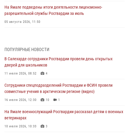
На Ямале подведены итоги деятельности лицензионно-
разрешительной службы Росгвардии за июль
05 августа 2026, 11:50
Росгвардия обеспечила общественный порядок в период
празднования Дня ВДВ на Ямале
03 августа 2026, 07:21
2
ПОПУЛЯРНЫЕ НОВОСТИ
В Салехарде сотрудники Росгвардии провели день открытых
Генерал-полковник Юрий Аверин выступил на Всероссийском
дверей для школьников
молодёжном образовательном форуме «Территория смыслов»
11 июля 2026, 08:52
4
03 августа 2026, 06:54
2
Сотрудники спецподразделений Росгвардии и ФСИН провели
Директор Росгвардии Герой России генерал армии Виктор Золотов
совместные учения в арктическом регионе (видео)
поздравил специалистов подразделений тыла с профессиональным
праздником
16 июля 2026, 12:30
10
1
01 августа 2026, 11:28
На Ямале военнослужащий Росгвардии рассказал детям о военных
ветеринарах
Сотрудники СОБР «Варк» повышают боевое мастерство на Ямале
10 июля 2026, 10:33
3
30 июля 2026, 09:34
1