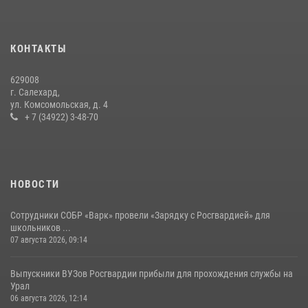
15 июля 2026, 11:18
1
На Ямале подведены итоги работы вневедомственной охраны
КОНТАКТЫ
Росгвардии за первое полугодие 2026 года
14 июля 2026, 06:53
629008
г. Салехард,
ул. Комсомольская, д. 4
+ 7 (34922) 3-48-70
НОВОСТИ
Сотрудники СОБР «Варк» провели «Зарядку с Росгвардией» для
школьников ...
07 августа 2026, 09:14
Выпускники ВУЗов Росгвардии прибыли для прохождения службы на
Урал
06 августа 2026, 12:14