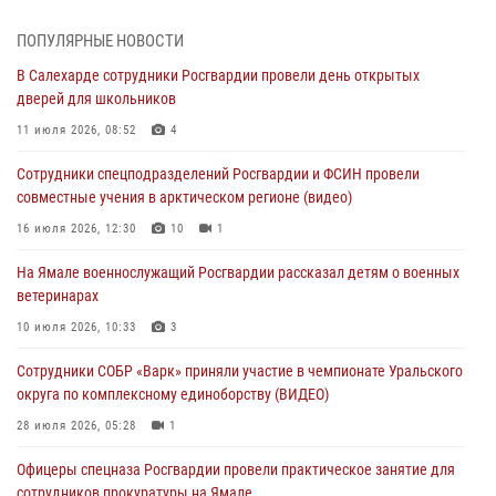
Офицеры спецназа Росгвардии провели практическое занятие для
ПОПУЛЯРНЫЕ НОВОСТИ
сотрудников прокуратуры на Ямале
В Салехарде сотрудники Росгвардии провели день открытых
29 июля 2026, 10:42
4
дверей для школьников
В Уральском округе Росгвардии состоялось заседание
11 июля 2026, 08:52
4
оперативного штаба
Сотрудники спецподразделений Росгвардии и ФСИН провели
29 июля 2026, 10:39
совместные учения в арктическом регионе (видео)
Сотрудники СОБР «Варк» приняли участие в чемпионате Уральского
16 июля 2026, 12:30
10
1
округа по комплексному единоборству (ВИДЕО)
На Ямале военнослужащий Росгвардии рассказал детям о военных
28 июля 2026, 05:28
1
ветеринарах
На Полярном круге Росгвардия обеспечила безопасность турнира
10 июля 2026, 10:33
3
по пляжному волейболу
Сотрудники СОБР «Варк» приняли участие в чемпионате Уральского
27 июля 2026, 09:04
3
округа по комплексному единоборству (ВИДЕО)
28 июля 2026, 05:28
1
Офицеры спецназа Росгвардии провели практическое занятие для
сотрудников прокуратуры на Ямале