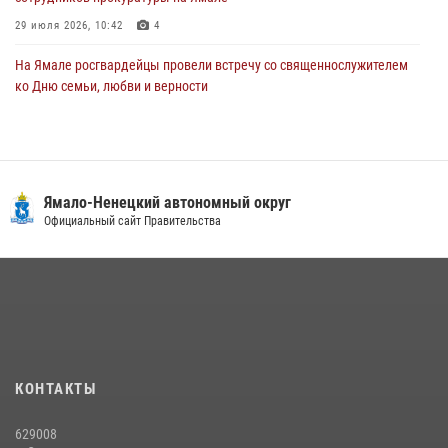
29 июля 2026, 10:42
4
На Ямале росгвардейцы провели встречу со священнослужителем
ко Дню семьи, любви и верности
08 июля 2026, 09:28
1
Сотрудники СОБР «Варк» повышают боевое мастерство на Ямале
30 июля 2026, 09:34
1
Ямало-Ненецкий автономный округ
«Каникулы с Росгвардией» продолжаются на Ямале
Официальный сайт Правительства
18 июля 2026, 09:36
3
«Росгвардия. Вехи истории»: войска правопорядка на охране
стратегических объектов поверженной Германии (видео)
15 июля 2026, 11:18
1
На Ямале подведены итоги работы вневедомственной охраны
КОНТАКТЫ
Росгвардии за первое полугодие 2026 года
14 июля 2026, 06:53
629008