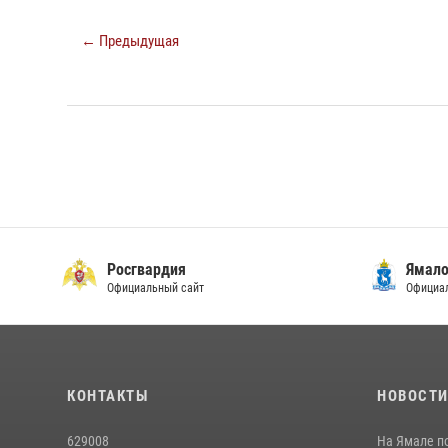
← Предыдущая
Росгвардия
Ямало
Официальный сайт
Официал
КОНТАКТЫ
НОВОСТ
629008
На Ямале п