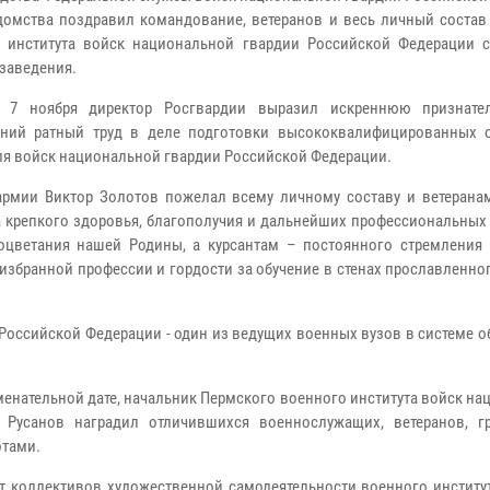
домства поздравил командование, ветеранов и весь личный состав
 института войск национальной гвардии Российской Федерации с
 заведения.
е 7 ноября директор Росгвардии выразил искреннюю признате
тний ратный труд в деле подготовки высококвалифицированных 
ля войск национальной гвардии Российской Федерации.
армии Виктор Золотов пожелал всему личному составу и ветерана
а крепкого здоровья, благополучия и дальнейших профессиональных
оцветания нашей Родины, а курсантам – постоянного стремления 
избранной профессии и гордости за обучение в стенах прославленно
Российской Федерации - один из ведущих военных вузов в системе 
енательной дате, начальник Пермского военного института войск н
 Русанов наградил отличившихся военнослужащих, ветеранов, г
отами.
т коллективов художественной самодеятельности военного институт