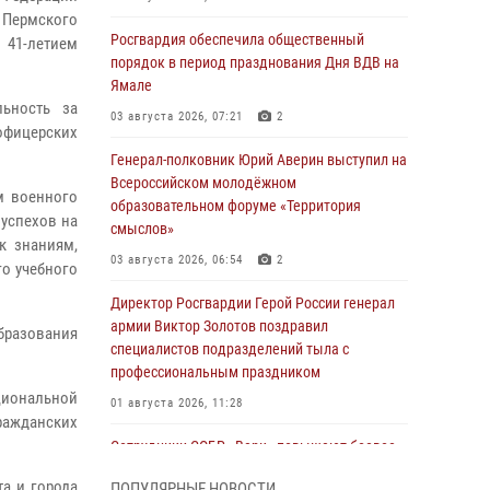
 Пермского
Росгвардия обеспечила общественный
 41-летием
порядок в период празднования Дня ВДВ на
Ямале
льность за
03 августа 2026, 07:21
2
офицерских
Генерал-полковник Юрий Аверин выступил на
Всероссийском молодёжном
м военного
образовательном форуме «Территория
 успехов на
смыслов»
к знаниям,
03 августа 2026, 06:54
2
го учебного
Директор Росгвардии Герой России генерал
армии Виктор Золотов поздравил
образования
специалистов подразделений тыла с
профессиональным праздником
ациональной
01 августа 2026, 11:28
ражданских
Сотрудники СОБР «Варк» повышают боевое
мастерство на Ямале
а и города
ПОПУЛЯРНЫЕ НОВОСТИ