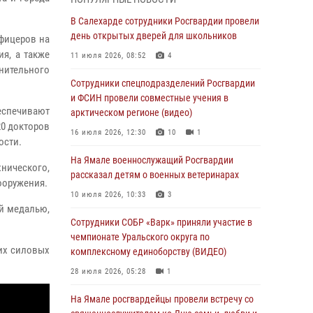
30 июля 2026, 09:34
1
В Салехарде сотрудники Росгвардии провели
Офицеры спецназа Росгвардии провели
день открытых дверей для школьников
фицеров на
практическое занятие для сотрудников
ия, а также
11 июля 2026, 08:52
4
прокуратуры на Ямале
ительного
Сотрудники спецподразделений Росгвардии
29 июля 2026, 10:42
4
и ФСИН провели совместные учения в
спечивают
В Уральском округе Росгвардии состоялось
арктическом регионе (видео)
20 докторов
заседание оперативного штаба
16 июля 2026, 12:30
10
1
ости.
29 июля 2026, 10:39
На Ямале военнослужащий Росгвардии
нического,
Сотрудники СОБР «Варк» приняли участие в
рассказал детям о военных ветеринарах
ооружения.
чемпионате Уральского округа по
10 июля 2026, 10:33
3
комплексному единоборству (ВИДЕО)
ой медалью,
Сотрудники СОБР «Варк» приняли участие в
28 июля 2026, 05:28
1
чемпионате Уральского округа по
гих силовых
На Полярном круге Росгвардия обеспечила
комплексному единоборству (ВИДЕО)
безопасность турнира по пляжному
28 июля 2026, 05:28
1
волейболу
На Ямале росгвардейцы провели встречу со
27 июля 2026, 09:04
3