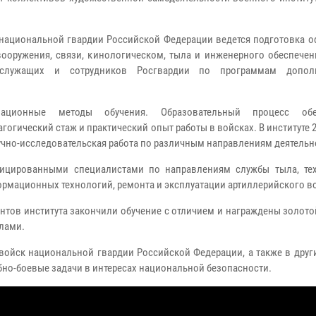
 национальной гвардии Российской Федерации ведется подготовка о
вооружения, связи, кинологическом, тыла и инженерного обеспечен
служащих и сотрудников Росгвардии по программам дополн
ционные методы обучения. Образовательный процесс обе
ический стаж и практический опыт работы в войсках. В институте 
научно-исследовательская работа по различным направлениям деятельн
фицированными специалистами по направлениям службы тыла, тех
ормационных технологий, ремонта и эксплуатации артиллерийского в
антов института закончили обучение с отличием и награждены золот
алами.
 войск национальной гвардии Российской Федерации, а также в дру
но-боевые задачи в интересах национальной безопасности.