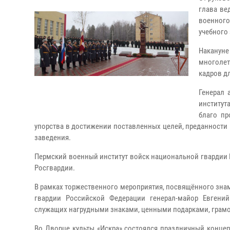
глава ве
военного
учебного
Наканун
многоле
кадров д
Генерал 
институт
благо пр
упорства в достижении поставленных целей, преданности 
заведения.
Пермский военный институт войск национальной гвардии 
Росгвардии.
В рамках торжественного мероприятия, посвящённого знам
гвардии Российской Федерации генерал-майор Евгений
служащих нагрудными знаками, ценными подарками, грам
Во Дворце культы «Искра» состоялся праздничный концер