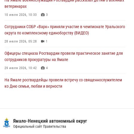
ветеринарах
Сотрудники СОБР «Варк» повышают боевое мастерство на Ямале
10 июля 2026, 10:33
3
30 июля 2026, 09:34
1
Сотрудники СОБР «Варк» приняли участие в чемпионате Уральского
Офицеры спецназа Росгвардии провели практическое занятие для
округа по комплексному единоборству (ВИДЕО)
сотрудников прокуратуры на Ямале
28 июля 2026, 05:28
1
29 июля 2026, 10:42
4
Офицеры спецназа Росгвардии провели практическое занятие для
сотрудников прокуратуры на Ямале
29 июля 2026, 10:42
4
На Ямале росгвардейцы провели встречу со священнослужителем
ко Дню семьи, любви и верности
08 июля 2026, 09:28
1
Сотрудники СОБР «Варк» повышают боевое мастерство на Ямале
30 июля 2026, 09:34
1
Ямало-Ненецкий автономный округ
«Каникулы с Росгвардией» продолжаются на Ямале
Официальный сайт Правительства