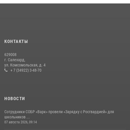
18 июля 2026, 09:36
3
«Росгвардия. Вехи истории»: войска правопорядка на охране
стратегических объектов поверженной Германии (видео)
15 июля 2026, 11:18
1
На Ямале подведены итоги работы вневедомственной охраны
КОНТАКТЫ
Росгвардии за первое полугодие 2026 года
14 июля 2026, 06:53
629008
г. Салехард,
ул. Комсомольская, д. 4
+ 7 (34922) 3-48-70
НОВОСТИ
Сотрудники СОБР «Варк» провели «Зарядку с Росгвардией» для
школьников ...
07 августа 2026, 09:14