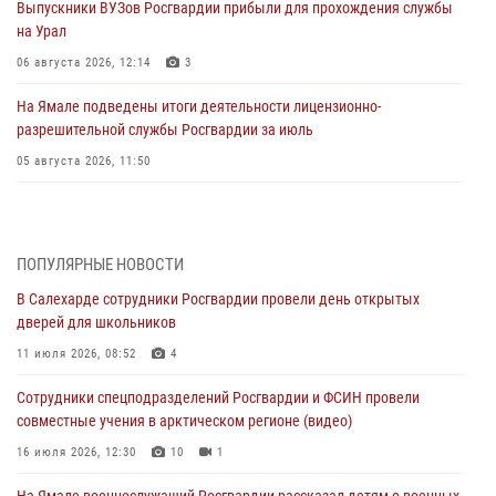
Выпускники ВУЗов Росгвардии прибыли для прохождения службы
на Урал
06 августа 2026, 12:14
3
На Ямале подведены итоги деятельности лицензионно-
разрешительной службы Росгвардии за июль
05 августа 2026, 11:50
Росгвардия обеспечила общественный порядок в период
празднования Дня ВДВ на Ямале
03 августа 2026, 07:21
2
ПОПУЛЯРНЫЕ НОВОСТИ
В Салехарде сотрудники Росгвардии провели день открытых
Генерал-полковник Юрий Аверин выступил на Всероссийском
дверей для школьников
молодёжном образовательном форуме «Территория смыслов»
11 июля 2026, 08:52
4
03 августа 2026, 06:54
2
Сотрудники спецподразделений Росгвардии и ФСИН провели
Директор Росгвардии Герой России генерал армии Виктор Золотов
совместные учения в арктическом регионе (видео)
поздравил специалистов подразделений тыла с профессиональным
праздником
16 июля 2026, 12:30
10
1
01 августа 2026, 11:28
На Ямале военнослужащий Росгвардии рассказал детям о военных