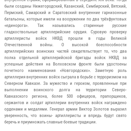
были созданы Нижегородский, Казанский, Симбирский, Вятский,
Пермский, Самарский и Саратовский внутренние гарнизонные
батальоны, которые имели на вооружении по два трёхфунтовых
«единорога». Так назывались старинные русские
гладкоствольные артиллерийские орудия. Суровую проверку
артиллеристы войск НКВД прошли в годы Великой
Отечественной войны. О высокой боеспособности
артиллерийских воинских частей свидетельствует то, что два
полка отдельной артиллерийской бригады войск НКВД за
успешные действия на Волховском фронте были удостоены
почетного наименования «Новгородских». Заметную роль
артиллерия внутренних войск сыграла в борьбе с терроризмом на
Северном Кавказе. За мужество и героизм, проявленные при
выполнении воинского долга на территории Северо-
Кавказского региона, более 500 офицеров, прапорщиков,
сержантов и солдат артиллерии внутренних войск награждено
орденами и медалями. Генерал армии Виктор Золотов выразил
уверенность, что воины- артиллеристы и впредь будут свято
беречь и приумножать славные боевые традиции.