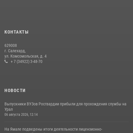
«Росгвардия. Вехи истории»: войска правопорядка на охране
стратегических объектов поверженной Германии (видео)
15 июля 2026, 11:18
1
На Ямале подведены итоги работы вневедомственной охраны
КОНТАКТЫ
Росгвардии за первое полугодие 2026 года
14 июля 2026, 06:53
629008
г. Салехард,
ул. Комсомольская, д. 4
+ 7 (34922) 3-48-70
НОВОСТИ
Выпускники ВУЗов Росгвардии прибыли для прохождения службы на
Урал
06 августа 2026, 12:14
На Ямале подведены итоги деятельности лицензионно-