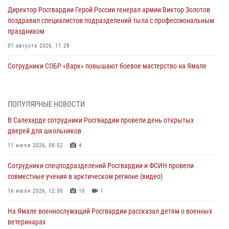
Директор Росгвардии Герой России генерал армии Виктор Золотов
поздравил специалистов подразделений тыла с профессиональным
праздником
01 августа 2026, 11:28
Сотрудники СОБР «Варк» повышают боевое мастерство на Ямале
30 июля 2026, 09:34
1
Офицеры спецназа Росгвардии провели практическое занятие для
ПОПУЛЯРНЫЕ НОВОСТИ
сотрудников прокуратуры на Ямале
В Салехарде сотрудники Росгвардии провели день открытых
29 июля 2026, 10:42
4
дверей для школьников
В Уральском округе Росгвардии состоялось заседание
11 июля 2026, 08:52
4
оперативного штаба
Сотрудники спецподразделений Росгвардии и ФСИН провели
29 июля 2026, 10:39
совместные учения в арктическом регионе (видео)
Сотрудники СОБР «Варк» приняли участие в чемпионате Уральского
16 июля 2026, 12:30
10
1
округа по комплексному единоборству (ВИДЕО)
На Ямале военнослужащий Росгвардии рассказал детям о военных
28 июля 2026, 05:28
1
ветеринарах