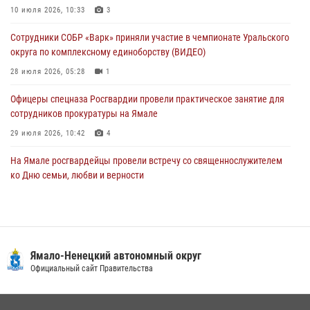
На Полярном круге Росгвардия обеспечила безопасность турнира
10 июля 2026, 10:33
3
по пляжному волейболу
Сотрудники СОБР «Варк» приняли участие в чемпионате Уральского
27 июля 2026, 09:04
3
округа по комплексному единоборству (ВИДЕО)
28 июля 2026, 05:28
1
Офицеры спецназа Росгвардии провели практическое занятие для
сотрудников прокуратуры на Ямале
29 июля 2026, 10:42
4
На Ямале росгвардейцы провели встречу со священнослужителем
ко Дню семьи, любви и верности
08 июля 2026, 09:28
1
Сотрудники СОБР «Варк» повышают боевое мастерство на Ямале
30 июля 2026, 09:34
1
Ямало-Ненецкий автономный округ
«Каникулы с Росгвардией» продолжаются на Ямале
Официальный сайт Правительства
18 июля 2026, 09:36
3