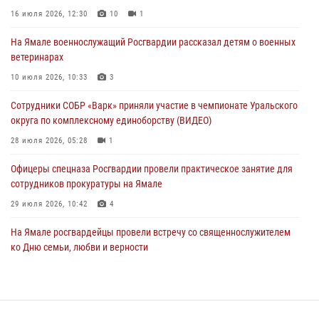
Сотрудники СОБР «Варк» приняли участие в чемпионате Уральского
16 июля 2026, 12:30
10
1
округа по комплексному единоборству (ВИДЕО)
На Ямале военнослужащий Росгвардии рассказал детям о военных
28 июля 2026, 05:28
1
ветеринарах
На Полярном круге Росгвардия обеспечила безопасность турнира
10 июля 2026, 10:33
3
по пляжному волейболу
Сотрудники СОБР «Варк» приняли участие в чемпионате Уральского
27 июля 2026, 09:04
3
округа по комплексному единоборству (ВИДЕО)
28 июля 2026, 05:28
1
Офицеры спецназа Росгвардии провели практическое занятие для
сотрудников прокуратуры на Ямале
29 июля 2026, 10:42
4
На Ямале росгвардейцы провели встречу со священнослужителем
ко Дню семьи, любви и верности
08 июля 2026, 09:28
1
Сотрудники СОБР «Варк» повышают боевое мастерство на Ямале
30 июля 2026, 09:34
1