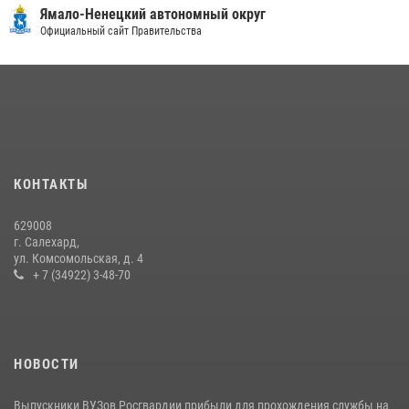
Ямало-Ненецкий автономный округ
«Каникулы с Росгвардией» продолжаются на Ямале
Официальный сайт Правительства
18 июля 2026, 09:36
3
«Росгвардия. Вехи истории»: войска правопорядка на охране
стратегических объектов поверженной Германии (видео)
15 июля 2026, 11:18
1
На Ямале подведены итоги работы вневедомственной охраны
КОНТАКТЫ
Росгвардии за первое полугодие 2026 года
14 июля 2026, 06:53
629008
г. Салехард,
ул. Комсомольская, д. 4
+ 7 (34922) 3-48-70
НОВОСТИ
Выпускники ВУЗов Росгвардии прибыли для прохождения службы на