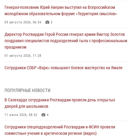
Генерал-полковник Юрий Аверин выступил на Всероссийском
молодёжном образовательном форуме «Территория смыслов»
03 августа 2026, 06:54
2
Директор Росгвардии Герой России генерал армии Виктор Золотов
поздравил специалистов подразделений тыла с профессиональным
праздником
01 августа 2026, 11:28
Сотрудники СОБР «Варк» повышают боевое мастерство на Ямале
30 июля 2026, 09:34
1
Офицеры спецназа Росгвардии провели практическое занятие для
ПОПУЛЯРНЫЕ НОВОСТИ
сотрудников прокуратуры на Ямале
В Салехарде сотрудники Росгвардии провели день открытых
29 июля 2026, 10:42
4
дверей для школьников
В Уральском округе Росгвардии состоялось заседание
11 июля 2026, 08:52
4
оперативного штаба
Сотрудники спецподразделений Росгвардии и ФСИН провели
29 июля 2026, 10:39
совместные учения в арктическом регионе (видео)