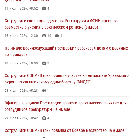
молодёжном образовательном форуме «Территория смыслов»
11 июля 2026, 08:52
4
03 августа 2026, 06:54
2
Сотрудники спецподразделений Росгвардии и ФСИН провели
Директор Росгвардии Герой России генерал армии Виктор Золотов
совместные учения в арктическом регионе (видео)
поздравил специалистов подразделений тыла с профессиональным
праздником
16 июля 2026, 12:30
10
1
01 августа 2026, 11:28
На Ямале военнослужащий Росгвардии рассказал детям о военных
ветеринарах
Сотрудники СОБР «Варк» повышают боевое мастерство на Ямале
10 июля 2026, 10:33
3
30 июля 2026, 09:34
1
Сотрудники СОБР «Варк» приняли участие в чемпионате Уральского
Офицеры спецназа Росгвардии провели практическое занятие для
округа по комплексному единоборству (ВИДЕО)
сотрудников прокуратуры на Ямале
28 июля 2026, 05:28
1
29 июля 2026, 10:42
4
Офицеры спецназа Росгвардии провели практическое занятие для
сотрудников прокуратуры на Ямале
29 июля 2026, 10:42
4
Сотрудники СОБР «Варк» повышают боевое мастерство на Ямале