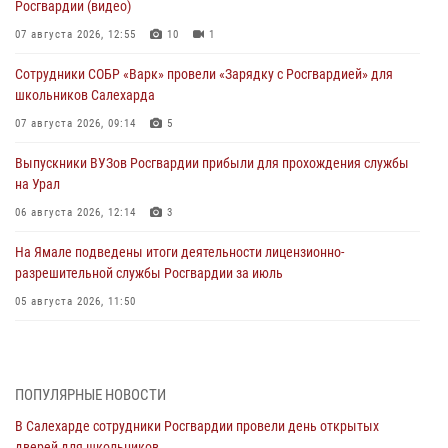
Росгвардии (видео)
07 августа 2026, 12:55
10
1
Сотрудники СОБР «Варк» провели «Зарядку с Росгвардией» для
школьников Салехарда
07 августа 2026, 09:14
5
Выпускники ВУЗов Росгвардии прибыли для прохождения службы
на Урал
06 августа 2026, 12:14
3
На Ямале подведены итоги деятельности лицензионно-
разрешительной службы Росгвардии за июль
05 августа 2026, 11:50
Росгвардия обеспечила общественный порядок в период
празднования Дня ВДВ на Ямале
03 августа 2026, 07:21
2
ПОПУЛЯРНЫЕ НОВОСТИ
В Салехарде сотрудники Росгвардии провели день открытых
Генерал-полковник Юрий Аверин выступил на Всероссийском
дверей для школьников