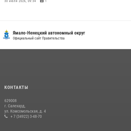
30 июля 2026, 09:34
1
«Каникулы с Росгвардией» продолжаются на Ямале
18 июля 2026, 09:36
3
«Росгвардия. Вехи истории»: войска правопорядка на охране
Ямало-Ненецкий автономный округ
стратегических объектов поверженной Германии (видео)
Официальный сайт Правительства
15 июля 2026, 11:18
1
На Ямале подведены итоги работы вневедомственной охраны
Росгвардии за первое полугодие 2026 года
14 июля 2026, 06:53
«Росгвардия. Вехи истории»: борьба войск правопорядка против
КОНТАКТЫ
бандитско-националистического подполья (видео)
20 июля 2026, 09:03
1
629008
г. Салехард,
ул. Комсомольская, д. 4
+ 7 (34922) 3-48-70