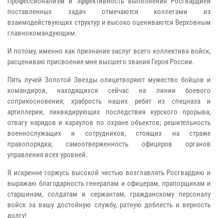
Профессионализм и эффективность выполнения Росгвардией
поставленных задач отмечаются коллегами из
взаимодействующих структур и высоко оцениваются Верховным
главнокомандующим.
И потому, именно как признание заслуг всего коллектива войск,
расцениваю присвоение мне высшего звания Героя России.
Пять лучей Золотой Звезды олицетворяют мужество бойцов и
командиров, находящихся сейчас на линии боевого
соприкосновения; храбрость наших ребят из спецназа и
артиллерии, ликвидирующих последствия курского прорыва;
отвагу нарядов и караулов по охране объектов; решительность
военнослужащих и сотрудников, стоящих на страже
правопорядка; самоотверженность офицеров органов
управления всех уровней.
Я искренне горжусь высокой честью возглавлять Росгвардию и
выражаю благодарность генералам и офицерам, прапорщикам и
старшинам, солдатам и сержантам, гражданскому персоналу
войск за вашу достойную службу, ратную доблесть и верность
долгу!