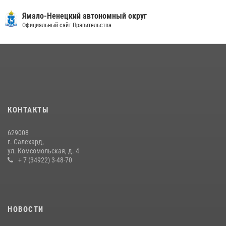
30 июля 2026, 09:34
1
Ямало-Ненецкий автономный округ
«Каникулы с Росгвардией» продолжаются на Ямале
Официальный сайт Правительства
18 июля 2026, 09:36
3
«Росгвардия. Вехи истории»: войска правопорядка на охране
стратегических объектов поверженной Германии (видео)
15 июля 2026, 11:18
1
На Ямале подведены итоги работы вневедомственной охраны
КОНТАКТЫ
Росгвардии за первое полугодие 2026 года
14 июля 2026, 06:53
629008
г. Салехард,
ул. Комсомольская, д. 4
+ 7 (34922) 3-48-70
НОВОСТИ