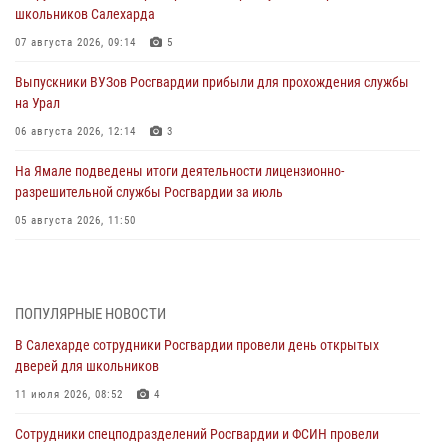
школьников Салехарда
07 августа 2026, 09:14
5
Выпускники ВУЗов Росгвардии прибыли для прохождения службы
на Урал
06 августа 2026, 12:14
3
На Ямале подведены итоги деятельности лицензионно-
разрешительной службы Росгвардии за июль
05 августа 2026, 11:50
Росгвардия обеспечила общественный порядок в период
празднования Дня ВДВ на Ямале
03 августа 2026, 07:21
2
ПОПУЛЯРНЫЕ НОВОСТИ
В Салехарде сотрудники Росгвардии провели день открытых
Генерал-полковник Юрий Аверин выступил на Всероссийском
дверей для школьников
молодёжном образовательном форуме «Территория смыслов»
11 июля 2026, 08:52
4
03 августа 2026, 06:54
2
Сотрудники спецподразделений Росгвардии и ФСИН провели
Директор Росгвардии Герой России генерал армии Виктор Золотов