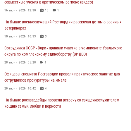
совместные учения в арктическом регионе (видео)
поздравил специалистов подразделений тыла с профессиональным
праздником
16 июля 2026, 12:30
10
1
01 августа 2026, 11:28
На Ямале военнослужащий Росгвардии рассказал детям о военных
ветеринарах
Сотрудники СОБР «Варк» повышают боевое мастерство на Ямале
10 июля 2026, 10:33
3
30 июля 2026, 09:34
1
Сотрудники СОБР «Варк» приняли участие в чемпионате Уральского
Офицеры спецназа Росгвардии провели практическое занятие для
округа по комплексному единоборству (ВИДЕО)
сотрудников прокуратуры на Ямале
28 июля 2026, 05:28
1
29 июля 2026, 10:42
4
Офицеры спецназа Росгвардии провели практическое занятие для
сотрудников прокуратуры на Ямале
29 июля 2026, 10:42
4
На Ямале росгвардейцы провели встречу со священнослужителем
ко Дню семьи, любви и верности
08 июля 2026, 09:28
1
Сотрудники СОБР «Варк» повышают боевое мастерство на Ямале