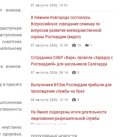
07 августа 2026, 13:01
уг воинов-
В Нижнем Новгороде состоялось
Всероссийское совещание-семинар по
приступную
вопросам развития вневедомственной
аступления
охраны Росгвардии (видео)
советских
07 августа 2026, 12:55
10
1
нчательному
Сотрудники СОБР «Варк» провели «Зарядку с
Росгвардией» для школьников Салехарда
ма воинов-
07 августа 2026, 09:14
5
у и присяге
Выпускники ВУЗов Росгвардии прибыли для
прохождения службы на Урал
06 августа 2026, 12:14
3
выполнении
мственность
На Ямале подведены итоги деятельности
лицензионно-разрешительной службы
Росгвардии за июль
 неустанно
 здоровья,
05 августа 2026, 11:50
ПОПУЛЯРНЫЕ НОВОСТИ