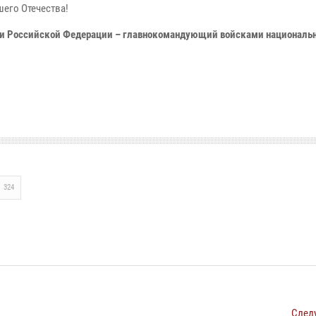
шего Отечества!
ии Российской Федерации – главнокомандующий войсками национальн
324
След