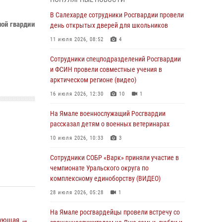
Росгвардия обеспечила общественный
В Салехарде сотрудники Росгвардии провели
ой гвардии
порядок в период празднования Дня ВДВ на
день открытых дверей для школьников
Ямале
11 июля 2026, 08:52
4
03 августа 2026, 07:21
2
Сотрудники спецподразделений Росгвардии
Генерал-полковник Юрий Аверин выступил на
и ФСИН провели совместные учения в
Всероссийском молодёжном
арктическом регионе (видео)
образовательном форуме «Территория
16 июля 2026, 12:30
10
1
смыслов»
На Ямале военнослужащий Росгвардии
03 августа 2026, 06:54
2
рассказал детям о военных ветеринарах
Директор Росгвардии Герой России генерал
10 июля 2026, 10:33
3
армии Виктор Золотов поздравил
специалистов подразделений тыла с
Сотрудники СОБР «Варк» приняли участие в
профессиональным праздником
чемпионате Уральского округа по
комплексному единоборству (ВИДЕО)
01 августа 2026, 11:28
28 июля 2026, 05:28
1
Сотрудники СОБР «Варк» повышают боевое
мастерство на Ямале
На Ямале росгвардейцы провели встречу со
ующая →