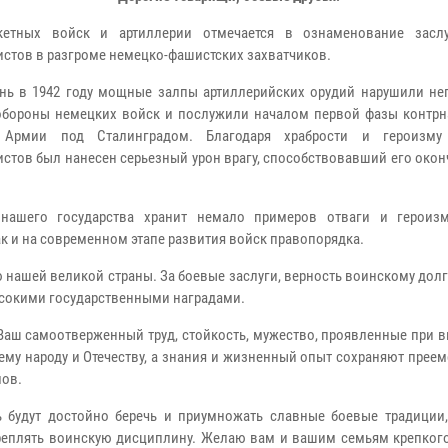
кетных войск и артиллерии отмечается в ознаменование засл
истов в разгроме немецко-фашистских захватчиков.
ень в 1942 году мощные залпы артиллерийских орудий нарушили не
обороны немецких войск и послужили началом первой фазы контрн
 Армии под Сталинградом. Благодаря храбрости и героизму 
истов был нанесен серьезный урон врагу, способствовавший его око
 нашего государства хранит немало примеров отваги и героиз
ак и на современном этапе развития войск правопорядка.
 нашей великой страны. За боевые заслуги, верность воинскому долг
ысокими государственными наградами.
Ваш самоотверженный труд, стойкость, мужество, проявленные при 
му народу и Отечеству, а знания и жизненный опыт сохраняют прее
лов.
 будут достойно беречь и приумножать славные боевые традиции,
креплять воинскую дисциплину. Желаю вам и вашим семьям крепкого