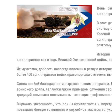
День ра
артиллер
В этот д
систему 
Красной
артиллер
разгрому.
История
артиллеристов как в годы Великой Отечественной войны, т
Их мужество, доблесть навсегда вписаны в ратную историю
более 400 артиллеристов войск правопорядка отмечены в
Слова особой благодарности выражаю нашим ветеранам. 
воинского долга, являются ярким примером служения свое
традиций, помогают воспитывать настоящих профессиона
Выражаю уверенность, что воины-артиллеристы и впредь
повышать боевую готовность и служебное мастерство, у