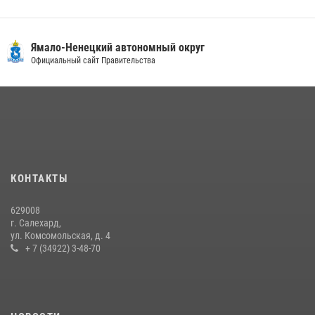
«Каникулы с Росгвардией» продолжаются на Ямале
18 июля 2026, 09:36
3
Ямало-Ненецкий автономный округ
Сотрудники СОБР «Варк» повышают боевое мастерство на Ямале
Официальный сайт Правительства
30 июля 2026, 09:34
1
«Росгвардия. Вехи истории»: войска правопорядка на охране
стратегических объектов поверженной Германии (видео)
15 июля 2026, 11:18
1
На Ямале подведены итоги работы вневедомственной охраны
КОНТАКТЫ
Росгвардии за первое полугодие 2026 года
14 июля 2026, 06:53
629008
г. Салехард,
ул. Комсомольская, д. 4
+ 7 (34922) 3-48-70