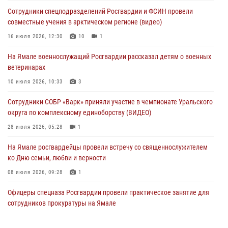
округа по комплексному единоборству (ВИДЕО)
Сотрудники спецподразделений Росгвардии и ФСИН провели
28 июля 2026, 05:28
1
совместные учения в арктическом регионе (видео)
На Полярном круге Росгвардия обеспечила безопасность турнира
16 июля 2026, 12:30
10
1
по пляжному волейболу
На Ямале военнослужащий Росгвардии рассказал детям о военных
27 июля 2026, 09:04
3
ветеринарах
Акция «Каникулы с Росгвардией» продолжается на Ямале
10 июля 2026, 10:33
3
24 июля 2026, 03:34
3
Сотрудники СОБР «Варк» приняли участие в чемпионате Уральского
округа по комплексному единоборству (ВИДЕО)
28 июля 2026, 05:28
1
На Ямале росгвардейцы провели встречу со священнослужителем
ко Дню семьи, любви и верности
08 июля 2026, 09:28
1
Офицеры спецназа Росгвардии провели практическое занятие для
сотрудников прокуратуры на Ямале
29 июля 2026, 10:42
4