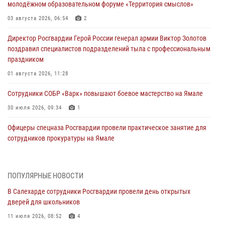
молодёжном образовательном форуме «Территория смыслов»
03 августа 2026, 06:54
2
Директор Росгвардии Герой России генерал армии Виктор Золотов
поздравил специалистов подразделений тыла с профессиональным
праздником
01 августа 2026, 11:28
Сотрудники СОБР «Варк» повышают боевое мастерство на Ямале
30 июля 2026, 09:34
1
Офицеры спецназа Росгвардии провели практическое занятие для
сотрудников прокуратуры на Ямале
29 июля 2026, 10:42
4
В Уральском округе Росгвардии состоялось заседание
ПОПУЛЯРНЫЕ НОВОСТИ
оперативного штаба
В Салехарде сотрудники Росгвардии провели день открытых
29 июля 2026, 10:39
дверей для школьников
Сотрудники СОБР «Варк» приняли участие в чемпионате Уральского
11 июля 2026, 08:52
4