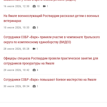
поздравил специалистов подразделений тыла с профессиональным
праздником
16 июля 2026, 12:30
10
1
01 августа 2026, 11:28
На Ямале военнослужащий Росгвардии рассказал детям о военных
ветеринарах
Сотрудники СОБР «Варк» повышают боевое мастерство на Ямале
10 июля 2026, 10:33
3
30 июля 2026, 09:34
1
Сотрудники СОБР «Варк» приняли участие в чемпионате Уральского
Офицеры спецназа Росгвардии провели практическое занятие для
округа по комплексному единоборству (ВИДЕО)
сотрудников прокуратуры на Ямале
28 июля 2026, 05:28
1
29 июля 2026, 10:42
4
Офицеры спецназа Росгвардии провели практическое занятие для
сотрудников прокуратуры на Ямале
29 июля 2026, 10:42
4
Сотрудники СОБР «Варк» повышают боевое мастерство на Ямале
30 июля 2026, 09:34
1
«Каникулы с Росгвардией» продолжаются на Ямале
18 июля 2026, 09:36
3