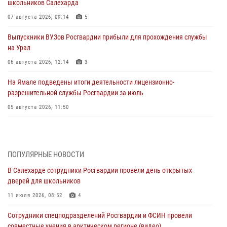
школьников Салехарда
07 августа 2026, 09:14
5
Выпускники ВУЗов Росгвардии прибыли для прохождения службы
на Урал
06 августа 2026, 12:14
3
На Ямале подведены итоги деятельности лицензионно-
разрешительной службы Росгвардии за июль
05 августа 2026, 11:50
Росгвардия обеспечила общественный порядок в период
празднования Дня ВДВ на Ямале
03 августа 2026, 07:21
2
ПОПУЛЯРНЫЕ НОВОСТИ
В Салехарде сотрудники Росгвардии провели день открытых
Генерал-полковник Юрий Аверин выступил на Всероссийском
дверей для школьников
молодёжном образовательном форуме «Территория смыслов»
11 июля 2026, 08:52
4
03 августа 2026, 06:54
2
Сотрудники спецподразделений Росгвардии и ФСИН провели
Директор Росгвардии Герой России генерал армии Виктор Золотов
совместные учения в арктическом регионе (видео)