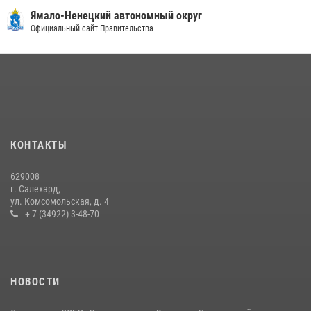
«Росгвардия. Вехи истории»: войска правопорядка на охране
Ямало-Ненецкий автономный округ
стратегических объектов поверженной Германии (видео)
Официальный сайт Правительства
15 июля 2026, 11:18
1
На Ямале подведены итоги работы вневедомственной охраны
Росгвардии за первое полугодие 2026 года
14 июля 2026, 06:53
«Росгвардия. Вехи истории»: борьба войск правопорядка против
КОНТАКТЫ
бандитско-националистического подполья (видео)
20 июля 2026, 09:03
1
629008
г. Салехард,
ул. Комсомольская, д. 4
+ 7 (34922) 3-48-70
НОВОСТИ