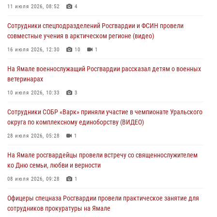
В Уральском округе Росгвардии состоялось заседание
11 июля 2026, 08:52
4
оперативного штаба
Сотрудники спецподразделений Росгвардии и ФСИН провели
29 июля 2026, 10:39
совместные учения в арктическом регионе (видео)
Сотрудники СОБР «Варк» приняли участие в чемпионате Уральского
16 июля 2026, 12:30
10
1
округа по комплексному единоборству (ВИДЕО)
На Ямале военнослужащий Росгвардии рассказал детям о военных
28 июля 2026, 05:28
1
ветеринарах
На Полярном круге Росгвардия обеспечила безопасность турнира
10 июля 2026, 10:33
3
по пляжному волейболу
Сотрудники СОБР «Варк» приняли участие в чемпионате Уральского
27 июля 2026, 09:04
3
округа по комплексному единоборству (ВИДЕО)
28 июля 2026, 05:28
1
На Ямале росгвардейцы провели встречу со священнослужителем
ко Дню семьи, любви и верности
08 июля 2026, 09:28
1
Офицеры спецназа Росгвардии провели практическое занятие для
сотрудников прокуратуры на Ямале