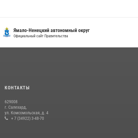
29 июля 2026, 10:42
4
«Каникулы с Росгвардией» продолжаются на Ямале
18 июля 2026, 09:36
3
Ямало-Ненецкий автономный округ
Сотрудники СОБР «Варк» повышают боевое мастерство на Ямале
Официальный сайт Правительства
30 июля 2026, 09:34
1
«Росгвардия. Вехи истории»: войска правопорядка на охране
стратегических объектов поверженной Германии (видео)
15 июля 2026, 11:18
1
На Ямале подведены итоги работы вневедомственной охраны
КОНТАКТЫ
Росгвардии за первое полугодие 2026 года
14 июля 2026, 06:53
629008
г. Салехард,
ул. Комсомольская, д. 4
+ 7 (34922) 3-48-70