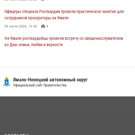
Офицеры спецназа Росгвардии провели практическое занятие для
сотрудников прокуратуры на Ямале
29 июля 2026, 10:42
4
На Ямале росгвардейцы провели встречу со священнослужителем
ко Дню семьи, любви и верности
08 июля 2026, 09:28
1
Сотрудники СОБР «Варк» повышают боевое мастерство на Ямале
30 июля 2026, 09:34
1
Ямало-Ненецкий автономный округ
«Каникулы с Росгвардией» продолжаются на Ямале
Официальный сайт Правительства
18 июля 2026, 09:36
3
«Росгвардия. Вехи истории»: войска правопорядка на охране
стратегических объектов поверженной Германии (видео)
15 июля 2026, 11:18
1
На Ямале подведены итоги работы вневедомственной охраны