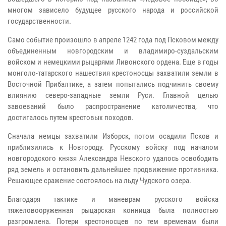
многом зависело будущее русского народа и российской
государственности.
Само событие произошло в апреле 1242 года под Псковом между
объединенным новгородским и владимиро-суздальским
войском и немецкими рыцарями Ливонского ордена. Еще в годы
монголо-татарского нашествия крестоносцы захватили земли в
Восточной Прибалтике, а затем попытались подчинить своему
влиянию северо-западные земли Руси. Главной целью
завоеваний было распространение католичества, что
достигалось путем крестовых походов.
Сначала немцы захватили Изборск, потом осадили Псков и
приблизились к Новгороду. Русскому войску под началом
новгородского князя Александра Невского удалось освободить
ряд земель и остановить дальнейшее продвижение противника.
Решающее сражение состоялось на льду Чудского озера.
Благодаря тактике и маневрам русского войска
тяжеловооруженная рыцарская конница была полностью
разгромлена. Потери крестоносцев по тем временам были