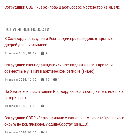
Сотрудники СОБР «Варк» повышают боевое мастерство на Ямале
30 июля 2026, 09:34
1
Офицеры спецназа Росгвардии провели практическое занятие для
ПОПУЛЯРНЫЕ НОВОСТИ
сотрудников прокуратуры на Ямале
В Салехарде сотрудники Росгвардии провели день открытых
29 июля 2026, 10:42
4
дверей для школьников
В Уральском округе Росгвардии состоялось заседание
11 июля 2026, 08:52
4
оперативного штаба
Сотрудники спецподразделений Росгвардии и ФСИН провели
29 июля 2026, 10:39
совместные учения в арктическом регионе (видео)
Сотрудники СОБР «Варк» приняли участие в чемпионате Уральского
16 июля 2026, 12:30
10
1
округа по комплексному единоборству (ВИДЕО)
На Ямале военнослужащий Росгвардии рассказал детям о военных
28 июля 2026, 05:28
1
ветеринарах
На Полярном круге Росгвардия обеспечила безопасность турнира
10 июля 2026, 10:33
3
по пляжному волейболу
Сотрудники СОБР «Варк» приняли участие в чемпионате Уральского
27 июля 2026, 09:04
3
округа по комплексному единоборству (ВИДЕО)
28 июля 2026, 05:28
1